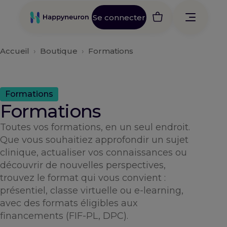
Aller
au
Se connecter
contenu
Accueil
›
Boutique
›
Formations
Formations
Formations
Toutes vos formations, en un seul endroit.
Que vous souhaitiez approfondir un sujet
clinique, actualiser vos connaissances ou
découvrir de nouvelles perspectives,
trouvez le format qui vous convient :
présentiel, classe virtuelle ou e-learning,
avec des formats éligibles aux
financements (FIF-PL, DPC).