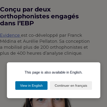
Conçu par deux
orthophonistes engagés
dans l’EBP
Evidence
est co-développé par Franck
Médina et Aurélie Pellaton. Sa conception
a mobilisé plus de 200 orthophonistes et
plus de 400 heures d’analyse clinique.
This page is also available in English.
View in English
Continuer en français