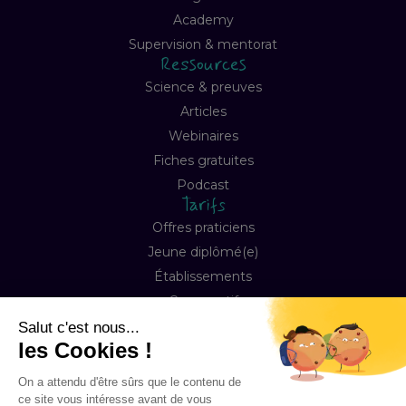
Academy
Supervision & mentorat
Ressources
Science & preuves
Articles
Webinaires
Fiches gratuites
Podcast
Tarifs
Offres praticiens
Jeune diplômé(e)
Établissements
Comparatif
Entreprise
À propos
Notre mission
Contact