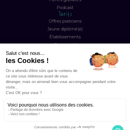
Podcast
Tarifs
Offres praticiens
Jeune diplômé(e)
Établissements
Comparatif
Entreprise
À propos
Notre mission
Contact
FAQ
Copyright © 2026 Happyneuron, Tous droits réservés
Mentions légales
Préférences Cookies
Conditions de ventes & abonnement
Accessibilité
La certification Qualité a été délivrée au titre de la catégorie :