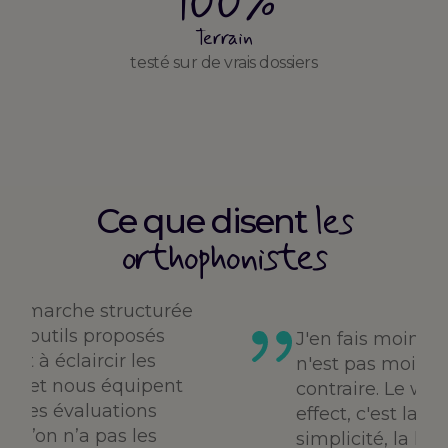
100%
Terrain
testé sur de vrais dossiers
les
Ce que disent
orthophonistes
 démarche structurée
 les outils proposés
J'en fais moins, 
dent à éclaircir les
n'est pas moins 
ées et nous équipent
contraire. Le wh
ur les évaluations
effect, c'est la cla
rsqu’on n’a pas les
simplicité, la lé