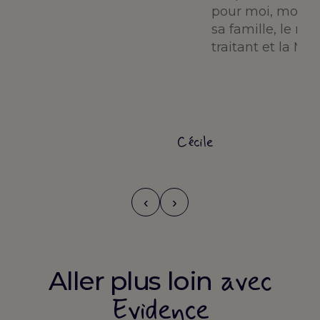
ils.
pour moi, mon pa
sa famille, le m
traitant et la MD
n
Cécile
‹
›
avec
Aller plus loin
Evidence