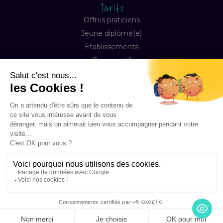
Tarifs
Offres praticiens
Jeune diplômé(e)
Établissements
Comparatif
Entreprise
À propos
Notre mission
Contact
FAQ
Copyright © 2026 Happyneuron, Tous droits réservés
Mentions légales
Préférences Cookies
Conditions de ventes & abonnement
Accessibilité
La certification Qualité a été délivrée au titre de la catégorie :
Actions de Formation