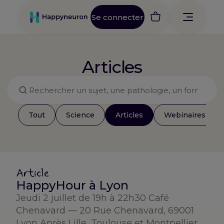
Aller
au
Se connecter
contenu
Articles
Rechercher
Tout
Science
Articles
Webinaires
Article
HappyHour à Lyon
Jeudi 2 juillet de 19h à 22h30 Café
Chenavard — 20 Rue Chenavard, 69001
Lyon Après Lille, Toulouse et Montpellier,