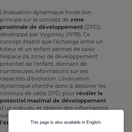
L’évaluation dynamique fonde son
principe sur le concept de
zone
proximale de développement
(ZPD),
développé par Vygotsky (1978). Ce
concept établit que l’échange entre un
tuteur et un enfant permet de saisir
l’espace (la zone) de développement
potentiel de l’enfant, donnant de
nombreuses informations sur ses
capacités d’évolution. L’évaluation
dynamique cherche donc à dessiner les
contours de cette ZPD, pour
révéler le
potentiel maximal de développement
d’un individu et obtenir des informations
sur ses
réponses à
This page is also available in English.
l’étayage/l’intervention
.