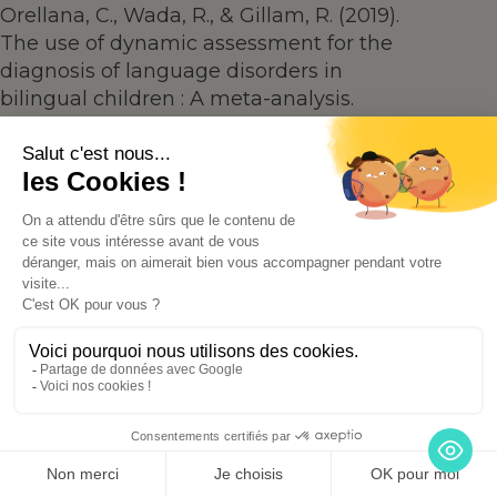
Orellana, C., Wada, R., & Gillam, R. (2019).
The use of dynamic assessment for the
diagnosis of language disorders in
bilingual children : A meta-analysis.
American Journal of Speech-Language
Pathology, 28, 1298-1317.
Vygotsky, L. (1978). Mind in society : The
development of higher psychological
processes. Harvard University Press.
aimer aussi
Vous allez