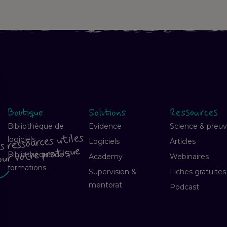
Boutique
Solutions
Ressources
Bibliothèque de
Evidence
Science & preu
s ressources utiles
logiciels
Logiciels
Articles
our votre pratique
Bibliothèque de
Academy
Webinaires
formations
Supervision &
Fiches gratuites
mentorat
Podcast