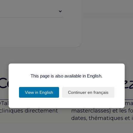
receve
This page is also available in English.
Ce que vous
View in English
Continuer en français
News Formations
yTalks & HappyHours,
Une sélection de forma
 cliniques directement
masterclasses) et les 
dates, thématiques et i