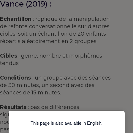
Vance (2019) :
Echantillon
: réplique de la manipulation
de refonte conversationnelle sur d’autres
cibles, soit un échantillon de 20 enfants
répartis aléatoirement en 2 groupes.
Cibles
: genre, nombre et morphèmes
tendus.
Conditions
: un groupe avec des séances
de 30 minutes, un second avec des
séances de 15 minutes.
Résultats
: pas de différences
significatives entre les deux groupes. De
nouveau, les limites de l’étude de sont
This page is also available in English.
pas mentionnées et les auteurs réitèrent