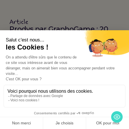
Article
Prodys par GraphoGame : 20
ans de recherche sur la
dyslexie, intégrés dans votre
pratique
GraphoGame existe depuis plus de vingt
ans. Il a été évalué dans de nombreuses
études internationales, adapté dans plus
de 17 langues, téléchargé plus d’un million
de fois…
23 juin 2026
Lire l'article