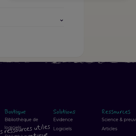
Boutique
Solutions
Ressources
Bibliothèque de
Evidence
Science & preu
s ressources utiles
logiciels
Logiciels
Articles