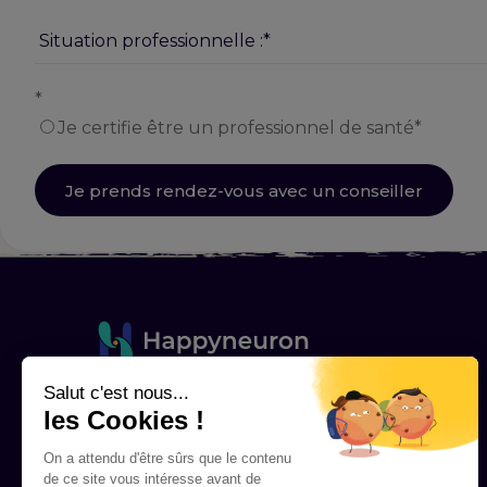
*
Je certifie être un professionnel de santé*
Fondée en 2000, Happyneuron
est un acteur de référence de la
santé mentale et cognitive, engagé
depuis plus de 25 ans aux côtés