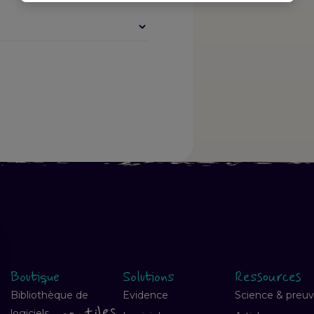
Boutique
Solutions
Ressources
Bibliothèque de
Evidence
Science & preu
logiciels