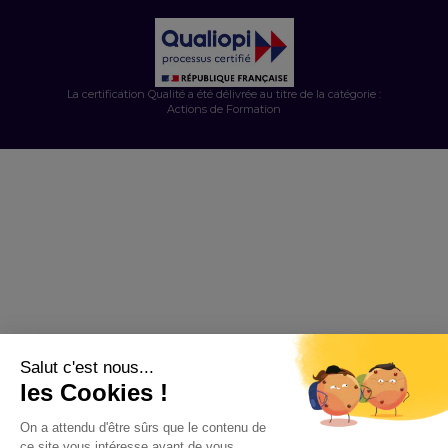
La certification Qualité a été délivrée au titre de la catégorie :
Actions de Formation