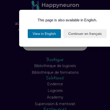
Fondée en 2000, Happyneuron est un
This page is also available in English.
acteur de référence de la santé mentale et
cognitive, engagé depuis plus de 25 ans
View in English
Continuer en français
aux côtés des professionnels de santé.
Inscrivez-vous à notre newsletter
Boutique
Bibliothèque de logiciels
Bibliothèque de formations
Solutions
Evidence
Logiciels
Academy
Supervision & mentorat
Ressources