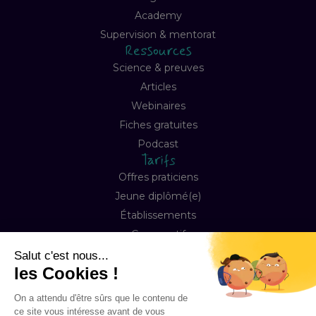
Academy
Supervision & mentorat
Ressources
Science & preuves
Articles
Webinaires
Fiches gratuites
Podcast
Tarifs
Offres praticiens
Jeune diplômé(e)
Établissements
Comparatif
Entreprise
À propos
Notre mission
Contact