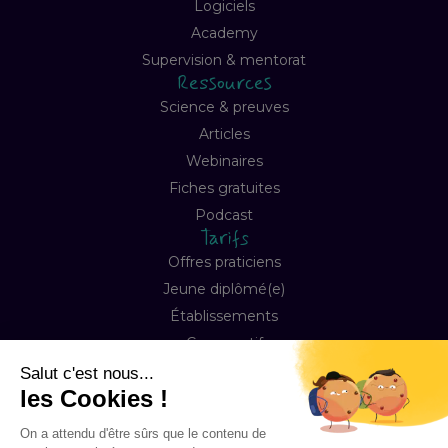
Logiciels
Academy
Supervision & mentorat
Ressources
Science & preuves
Articles
Webinaires
Fiches gratuites
Podcast
Tarifs
Offres praticiens
Jeune diplômé(e)
Établissements
Comparatif
Entreprise
À propos
Notre mission
Contact