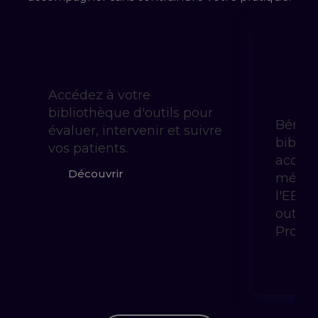
Essentielle
Pra
Gui
59 €
/mois
Accédez à votre
à partir 
bibliothèque d'outils pour
Bénéfi
évaluer, intervenir et suivre
biblio
vos patients.
accom
Découvrir
méthod
l'EBP 
outils
Prody
Déc