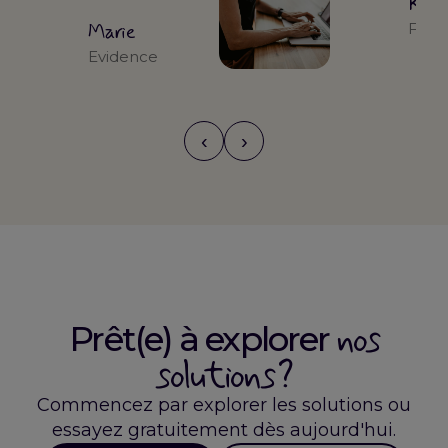
Kari
Marie
Form
Evidence
‹
›
nos
Prêt(e) à explorer
solutions ?
Commencez par explorer les solutions ou
essayez gratuitement dès aujourd'hui.