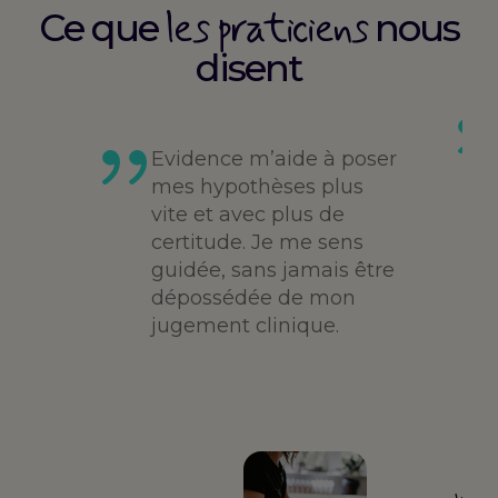
les praticiens
Ce que
nous
disent
es
té,
Evidence m’aide à poser
me,
mes hypothèses plus
vite et avec plus de
des
certitude. Je me sens
guidée, sans jamais être
dépossédée de mon
jugement clinique.