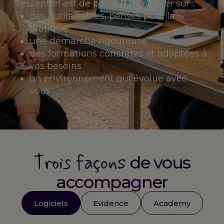
l'essentiel est de pouvoir s'appuyer sur :
des outils fiables, pensés pour la
pratique
une démarche rigoureuse
des formations concrètes et adaptées à
vos besoins
un environnement qui évolue avec
vous
Trois façons
de vous
accompagner
Logiciels
Evidence
Academy