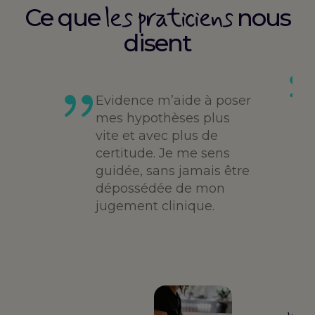
les praticiens
Ce que
nous
disent
es
té,
Evidence m’aide à poser
me,
mes hypothèses plus
vite et avec plus de
des
certitude. Je me sens
guidée, sans jamais être
dépossédée de mon
jugement clinique.