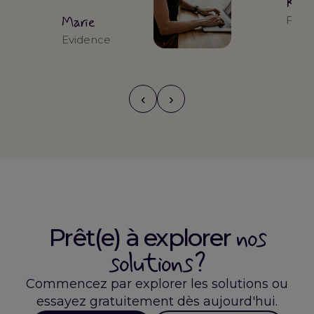
Kari
Marie
Form
Evidence
‹
›
nos
Prêt(e) à explorer
solutions ?
Commencez par explorer les solutions ou
essayez gratuitement dès aujourd'hui.