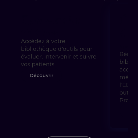
Essentielle
Pra
Gui
59 €
/mois
Accédez à votre
à partir 
bibliothèque d'outils pour
Bénéfi
évaluer, intervenir et suivre
biblio
vos patients.
accom
Découvrir
méthod
l'EBP 
outils
Prody
Déc