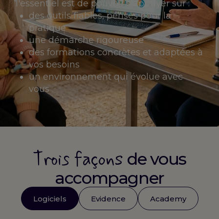
l'essentiel est de pouvoir s'appuyer sur :
des outils fiables, pensés pour la
pratique
une démarche rigoureuse
des formations concrètes et adaptées à
vos besoins
un environnement qui évolue avec
vous
Trois façons
de vous
accompagner
Logiciels
Evidence
Academy