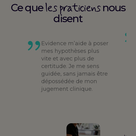
les praticiens
Ce que
nous
disent
es
té,
Evidence m’aide à poser
me,
mes hypothèses plus
vite et avec plus de
des
certitude. Je me sens
guidée, sans jamais être
dépossédée de mon
jugement clinique.