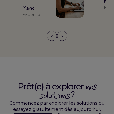
Kari
Marie
Form
Evidence
‹
›
nos
Prêt(e) à explorer
solutions ?
Commencez par explorer les solutions ou
essayez gratuitement dès aujourd'hui.