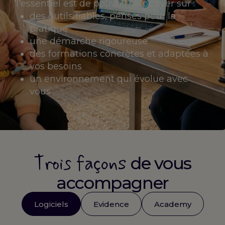
l'essentiel est de pouvoir s'appuyer sur :
des outils fiables, pensés pour la
pratique
une démarche rigoureuse
des formations concrètes et adaptées à
vos besoins
un environnement qui évolue avec
vous
Trois façons
de vous
accompagner
Logiciels
Evidence
Academy