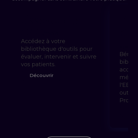
Essentielle
Pra
Gui
59 €
/mois
Accédez à votre
à partir 
bibliothèque d'outils pour
Bénéfi
évaluer, intervenir et suivre
biblio
vos patients.
accom
Découvrir
méthod
l'EBP 
outils
Prody
Déc