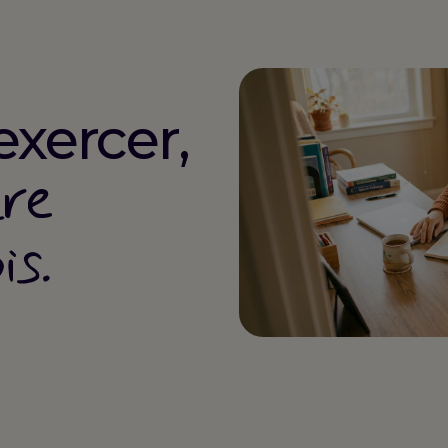
exercer,
tre
is.