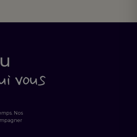
au
ui vous
temps. Nos
compagner