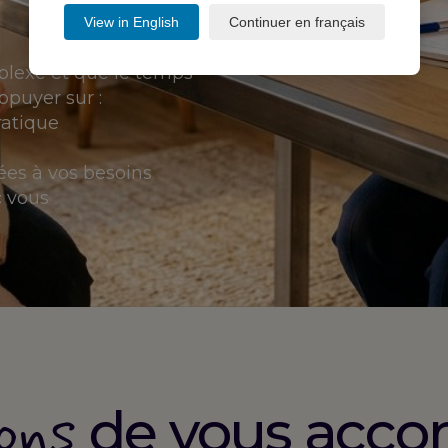
View in English
Continuer en français
lexe et que le temps
ppuyer sur :
ratique
ées à vos besoins
 vous
ons
de vous acc