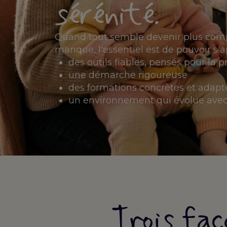
sérénité.
Quand tout semble devenir plus comp
manque, l'essentiel est de pouvoir s'a
des outils fiables, pensés pour la p
une démarche rigoureuse
des formations concrètes et adapt
un environnement qui évolue avec
Trois faç