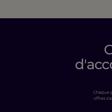
C
d'ac
Chaque pr
offres s