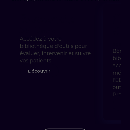
Essentielle
Pra
Gui
59 €
/mois
Accédez à votre
à partir 
bibliothèque d'outils pour
Bénéfi
évaluer, intervenir et suivre
biblio
vos patients.
accom
Découvrir
méthod
l'EBP 
outils
Prody
Déc