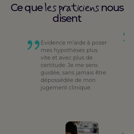
les praticiens
Ce que
nous
disent
es
té,
Evidence m’aide à poser
me,
mes hypothèses plus
vite et avec plus de
des
certitude. Je me sens
guidée, sans jamais être
dépossédée de mon
jugement clinique.