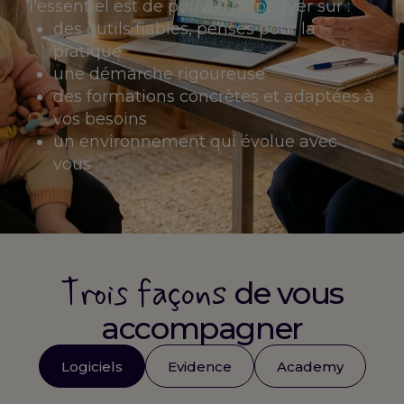
l'essentiel est de pouvoir s'appuyer sur :
des outils fiables, pensés pour la
pratique
une démarche rigoureuse
des formations concrètes et adaptées à
vos besoins
un environnement qui évolue avec
vous
Trois façons
de vous
accompagner
Logiciels
Evidence
Academy