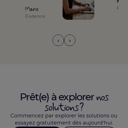
Kari
Marie
Form
Evidence
‹
›
nos
Prêt(e) à explorer
solutions ?
Commencez par explorer les solutions ou
essayez gratuitement dès aujourd'hui.