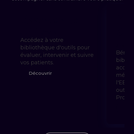
Essentielle
Pra
Gui
59 €
/mois
Accédez à votre
à partir 
bibliothèque d'outils pour
Bénéfi
évaluer, intervenir et suivre
biblio
vos patients.
accom
Découvrir
méthod
l'EBP 
outils
Prody
Déc