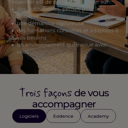
l'essentiel est de pouvoir s'appuyer sur :
des outils fiables, pensés pour la
pratique
une démarche rigoureuse
des formations concrètes et adaptées à
vos besoins
un environnement qui évolue avec
vous
Trois façons
de vous
accompagner
Logiciels
Evidence
Academy