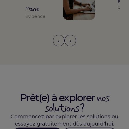
Kari
Marie
Form
Evidence
‹
›
nos
Prêt(e) à explorer
solutions ?
Commencez par explorer les solutions ou
essayez gratuitement dès aujourd'hui.