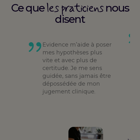
les praticiens
Ce que
nous
disent
es
té,
Evidence m’aide à poser
me,
mes hypothèses plus
vite et avec plus de
des
certitude. Je me sens
guidée, sans jamais être
dépossédée de mon
jugement clinique.