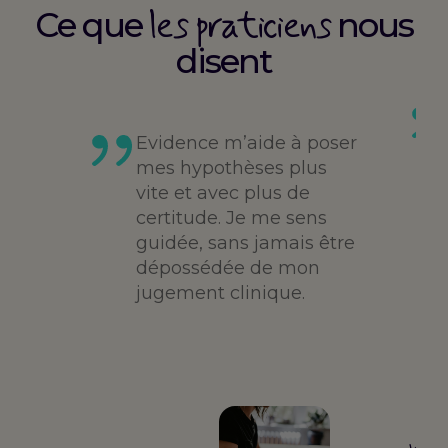
les praticiens
Ce que
nous
disent
es
té,
Evidence m’aide à poser
me,
mes hypothèses plus
vite et avec plus de
des
certitude. Je me sens
guidée, sans jamais être
dépossédée de mon
jugement clinique.