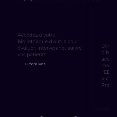
Essentielle
Pra
Gui
59 €
/mois
Accédez à votre
à partir 
bibliothèque d'outils pour
Bénéfi
évaluer, intervenir et suivre
biblio
vos patients.
accom
Découvrir
méthod
l'EBP 
outils
Prody
Déc