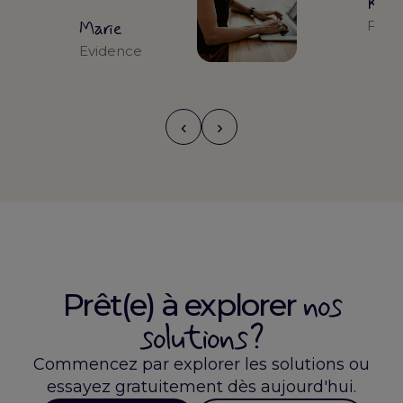
Kari
Marie
Form
Evidence
‹
›
nos
Prêt(e) à explorer
solutions ?
Commencez par explorer les solutions ou
essayez gratuitement dès aujourd'hui.