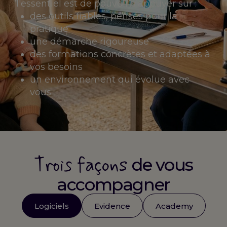
l'essentiel est de pouvoir s'appuyer sur :
des outils fiables, pensés pour la
pratique
une démarche rigoureuse
des formations concrètes et adaptées à
vos besoins
un environnement qui évolue avec
vous
Trois façons
de vous
accompagner
Logiciels
Evidence
Academy