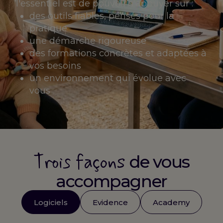
l'essentiel est de pouvoir s'appuyer sur :
des outils fiables, pensés pour la
pratique
une démarche rigoureuse
des formations concrètes et adaptées à
vos besoins
un environnement qui évolue avec
vous
Trois façons
de vous
accompagner
Logiciels
Evidence
Academy