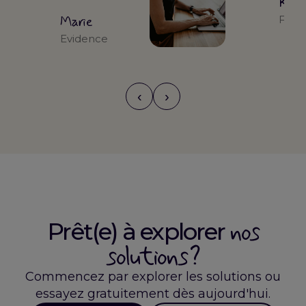
Kari
Marie
Form
Evidence
‹
›
nos
Prêt(e) à explorer
solutions ?
Commencez par explorer les solutions ou
essayez gratuitement dès aujourd'hui.