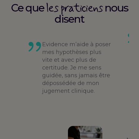
les praticiens
Ce que
nous
disent
es
té,
Evidence m’aide à poser
me,
mes hypothèses plus
vite et avec plus de
des
certitude. Je me sens
guidée, sans jamais être
dépossédée de mon
jugement clinique.