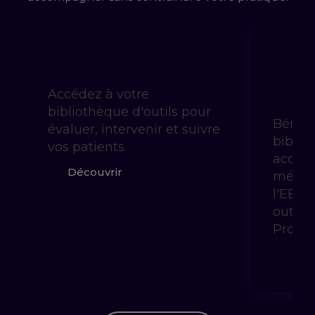
Essentielle
Pra
Gui
59 €
/mois
Accédez à votre
à partir 
bibliothèque d'outils pour
Bénéfi
évaluer, intervenir et suivre
biblio
vos patients.
accom
Découvrir
méthod
l'EBP 
outils
Prody
Déc