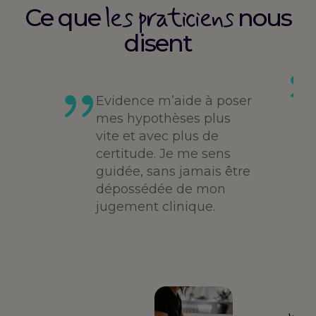
les praticiens
Ce que
nous
disent
es
té,
Evidence m’aide à poser
me,
mes hypothèses plus
vite et avec plus de
des
certitude. Je me sens
guidée, sans jamais être
dépossédée de mon
jugement clinique.