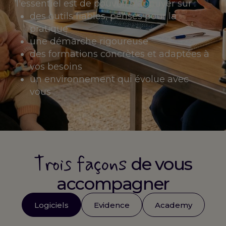
l'essentiel est de pouvoir s'appuyer sur :
des outils fiables, pensés pour la
pratique
une démarche rigoureuse
des formations concrètes et adaptées à
vos besoins
un environnement qui évolue avec
vous
Trois façons
de vous
accompagner
Logiciels
Evidence
Academy