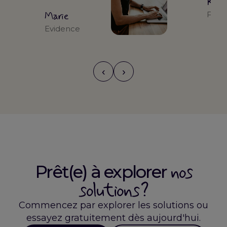
Kari
Marie
Form
Evidence
‹
›
nos
Prêt(e) à explorer
solutions ?
Commencez par explorer les solutions ou
essayez gratuitement dès aujourd'hui.