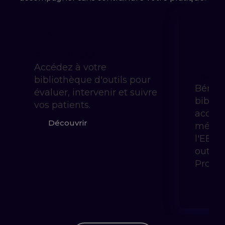
Essentielle
Pra
Gui
59 €
/mois
Accédez à votre
à partir 
bibliothèque d'outils pour
Bénéfi
évaluer, intervenir et suivre
biblio
vos patients.
accom
Découvrir
méthod
l'EBP 
outils
Prody
Déc