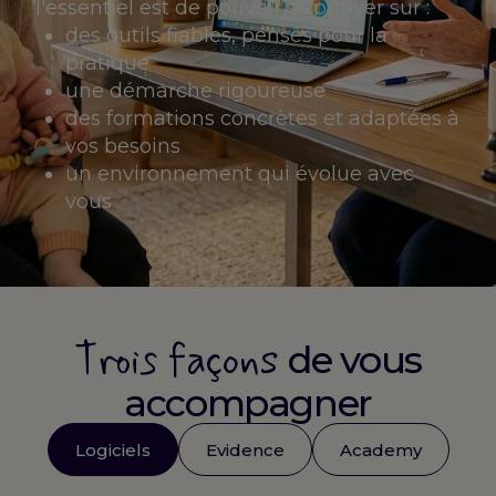
l'essentiel est de pouvoir s'appuyer sur :
des outils fiables, pensés pour la
pratique
une démarche rigoureuse
des formations concrètes et adaptées à
vos besoins
un environnement qui évolue avec
vous
Trois façons
de vous
accompagner
Logiciels
Evidence
Academy