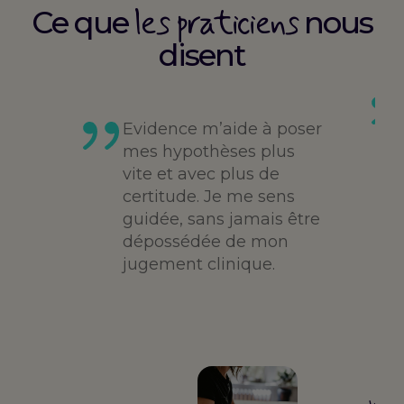
les praticiens
Ce que
nous
disent
es
té,
Evidence m’aide à poser
me,
mes hypothèses plus
vite et avec plus de
des
certitude. Je me sens
guidée, sans jamais être
dépossédée de mon
jugement clinique.