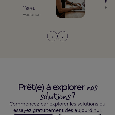
Kari
Marie
Form
Evidence
‹
›
nos
Prêt(e) à explorer
solutions ?
Commencez par explorer les solutions ou
essayez gratuitement dès aujourd'hui.