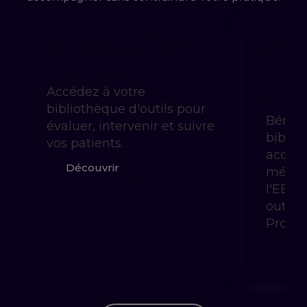
Essentielle
Pra
Gui
59 €
/mois
Accédez à votre
à partir 
bibliothèque d'outils pour
Bénéfi
évaluer, intervenir et suivre
biblio
vos patients.
accom
Découvrir
méthod
l'EBP 
outils
Prody
Déc