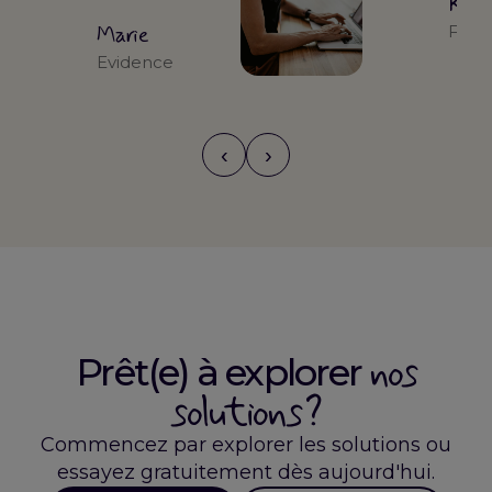
Kari
Marie
Form
Evidence
‹
›
nos
Prêt(e) à explorer
solutions ?
Commencez par explorer les solutions ou
essayez gratuitement dès aujourd'hui.