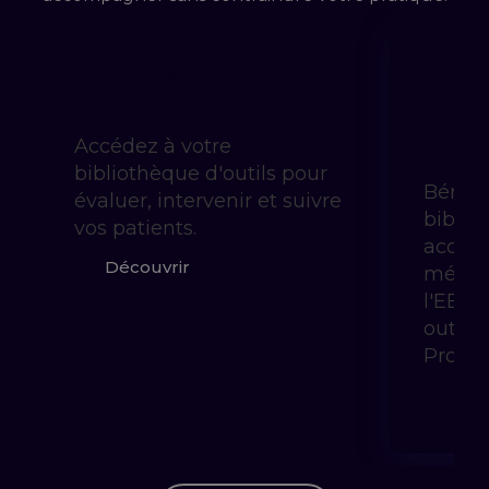
Essentielle
Pra
Gui
59 €
/mois
Accédez à votre
à partir 
bibliothèque d'outils pour
Bénéfi
évaluer, intervenir et suivre
biblio
vos patients.
accom
Découvrir
méthod
l'EBP 
outils
Prody
Déc