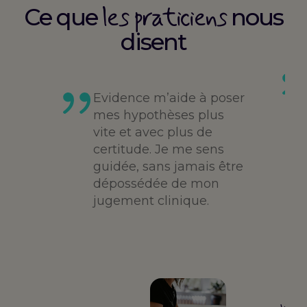
les praticiens
Ce que
nous
disent
es
té,
Evidence m’aide à poser
me,
mes hypothèses plus
vite et avec plus de
des
certitude. Je me sens
guidée, sans jamais être
dépossédée de mon
jugement clinique.