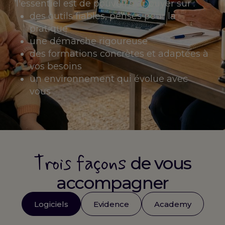
l'essentiel est de pouvoir s'appuyer sur :
des outils fiables, pensés pour la
pratique
une démarche rigoureuse
des formations concrètes et adaptées à
vos besoins
un environnement qui évolue avec
vous
Trois façons
de vous
accompagner
Logiciels
Evidence
Academy