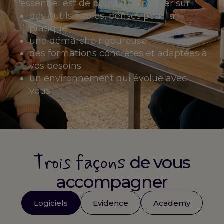
l'essentiel est de pouvoir s'appuyer sur :
des outils fiables, pensés pour la
pratique
une démarche rigoureuse
des formations concrètes et adaptées à
vos besoins
un environnement qui évolue avec
vous
Trois façons
de vous
accompagner
Logiciels
Evidence
Academy