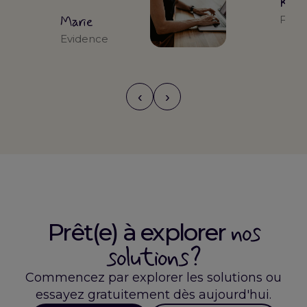
Kari
Marie
Form
Evidence
‹
›
nos
Prêt(e) à explorer
solutions ?
Commencez par explorer les solutions ou
essayez gratuitement dès aujourd'hui.