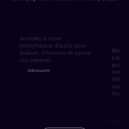
Essentielle
Pra
Gui
59 €
/mois
Accédez à votre
à partir 
bibliothèque d'outils pour
Bénéfi
évaluer, intervenir et suivre
biblio
vos patients.
accom
Découvrir
méthod
l'EBP 
outils
Prody
Déc