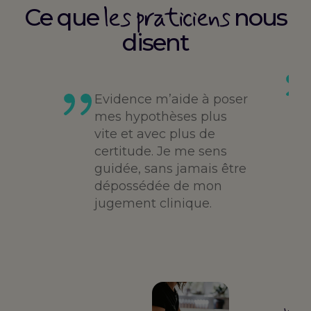
les praticiens
Ce que
nous
disent
es
té,
Evidence m’aide à poser
me,
mes hypothèses plus
vite et avec plus de
des
certitude. Je me sens
guidée, sans jamais être
dépossédée de mon
jugement clinique.