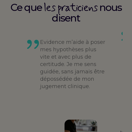
les praticiens
Ce que
nous
disent
es
té,
Evidence m’aide à poser
me,
mes hypothèses plus
vite et avec plus de
des
certitude. Je me sens
guidée, sans jamais être
dépossédée de mon
jugement clinique.