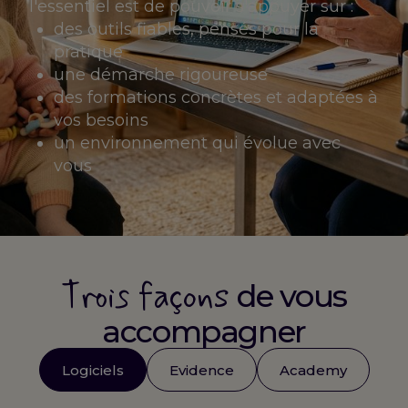
l'essentiel est de pouvoir s'appuyer sur :
des outils fiables, pensés pour la
pratique
une démarche rigoureuse
des formations concrètes et adaptées à
vos besoins
un environnement qui évolue avec
vous
Trois façons
de vous
accompagner
Logiciels
Evidence
Academy