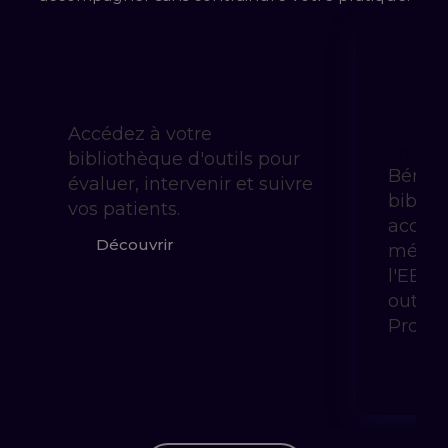
Essentielle
Pra
Gui
59 €
/mois
Accédez à votre
à partir 
bibliothèque d'outils pour
Bénéfi
évaluer, intervenir et suivre
biblio
vos patients.
accom
Découvrir
méthod
l'EBP 
outils
Prody
Déc