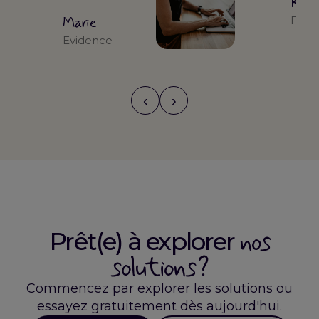
Kari
Marie
Form
Evidence
‹
›
nos
Prêt(e) à explorer
solutions ?
Commencez par explorer les solutions ou
essayez gratuitement dès aujourd'hui.