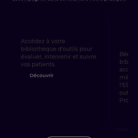
Essentielle
Pra
Gui
59 €
/mois
Accédez à votre
à partir 
bibliothèque d'outils pour
Bénéfi
évaluer, intervenir et suivre
biblio
vos patients.
accom
Découvrir
méthod
l'EBP 
outils
Prody
Déc