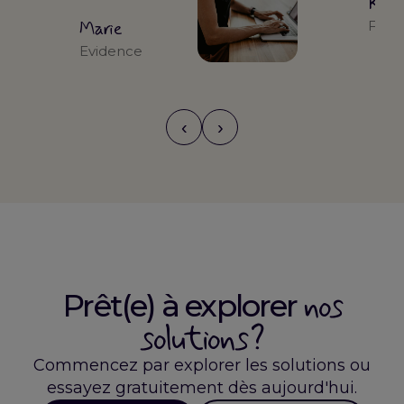
Kari
Marie
Form
Evidence
‹
›
nos
Prêt(e) à explorer
solutions ?
Commencez par explorer les solutions ou
essayez gratuitement dès aujourd'hui.