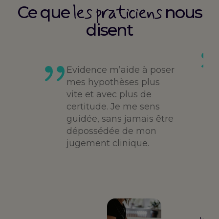
les praticiens
Ce que
nous
disent
es
té,
Evidence m’aide à poser
me,
mes hypothèses plus
vite et avec plus de
des
certitude. Je me sens
guidée, sans jamais être
dépossédée de mon
jugement clinique.