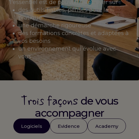
l'essentiel est de pouvoir s'appuyer sur :
des outils fiables, pensés pour la
pratique
une démarche rigoureuse
des formations concrètes et adaptées à
vos besoins
un environnement qui évolue avec
vous
Trois façons
de vous
accompagner
Logiciels
Evidence
Academy