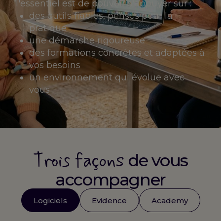
l'essentiel est de pouvoir s'appuyer sur :
des outils fiables, pensés pour la
pratique
une démarche rigoureuse
des formations concrètes et adaptées à
vos besoins
un environnement qui évolue avec
vous
Trois façons
de vous
accompagner
Logiciels
Evidence
Academy