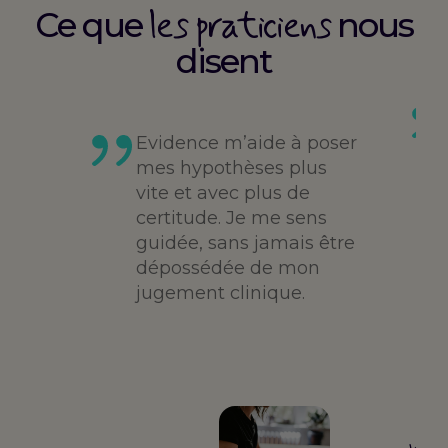
les praticiens
Ce que
nous
disent
es
té,
Evidence m’aide à poser
me,
mes hypothèses plus
vite et avec plus de
des
certitude. Je me sens
guidée, sans jamais être
dépossédée de mon
jugement clinique.