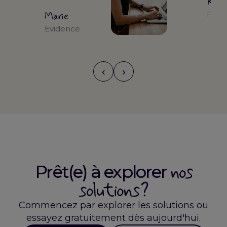
Kari
Marie
Form
Evidence
‹
›
nos
Prêt(e) à explorer
solutions ?
Commencez par explorer les solutions ou
essayez gratuitement dès aujourd'hui.