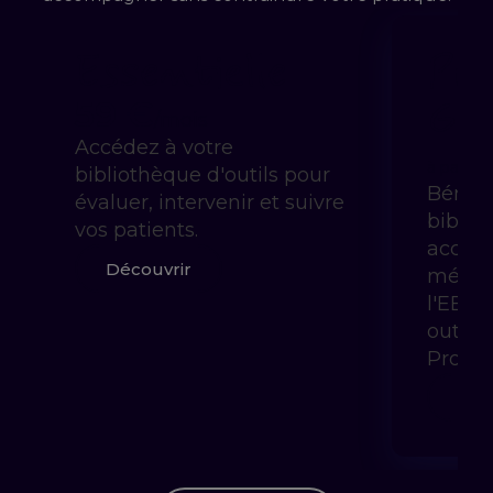
Essentielle
Pra
Gui
59 €
/mois
Accédez à votre
à partir 
bibliothèque d'outils pour
Bénéfi
évaluer, intervenir et suivre
biblio
vos patients.
accom
Découvrir
méthod
l'EBP 
outils
Prody
Déc