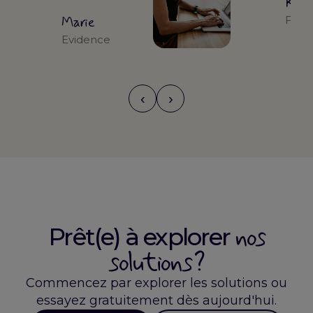
Kari
Marie
Form
Evidence
‹
›
nos
Prêt(e) à explorer
solutions ?
Commencez par explorer les solutions ou
essayez gratuitement dès aujourd'hui.