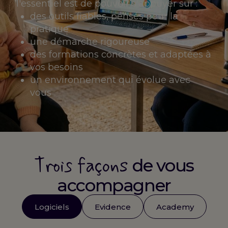
l'essentiel est de pouvoir s'appuyer sur :
des outils fiables, pensés pour la
pratique
une démarche rigoureuse
des formations concrètes et adaptées à
vos besoins
un environnement qui évolue avec
vous
Trois façons
de vous
accompagner
Logiciels
Evidence
Academy