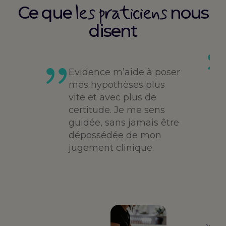
les praticiens
Ce que
nous
disent
es
té,
Evidence m’aide à poser
me,
mes hypothèses plus
vite et avec plus de
des
certitude. Je me sens
guidée, sans jamais être
dépossédée de mon
jugement clinique.