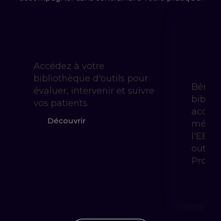
Essentielle
Pra
Gui
59 €
/mois
Accédez à votre
à partir 
bibliothèque d'outils pour
Bénéfi
évaluer, intervenir et suivre
biblio
vos patients.
accom
Découvrir
méthod
l'EBP 
outils
Prody
Déc