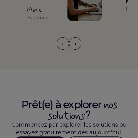
Kari
Marie
Form
Evidence
‹
›
nos
Prêt(e) à explorer
solutions ?
Commencez par explorer les solutions ou
essayez gratuitement dès aujourd'hui.