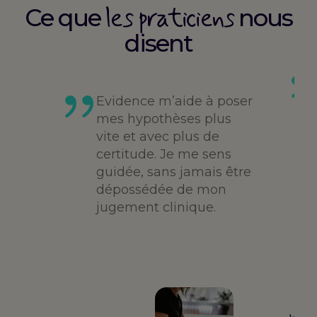
les praticiens
Ce que
nous
disent
es
té,
Evidence m’aide à poser
me,
mes hypothèses plus
vite et avec plus de
des
certitude. Je me sens
guidée, sans jamais être
dépossédée de mon
jugement clinique.