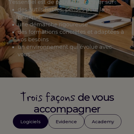
l'essentiel est de pouvoir s'appuyer sur :
des outils fiables, pensés pour la
pratique
une démarche rigoureuse
des formations concrètes et adaptées à
vos besoins
un environnement qui évolue avec
vous
Trois façons
de vous
accompagner
Logiciels
Evidence
Academy