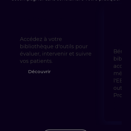
Essentielle
Pra
Gui
59 €
/mois
Accédez à votre
à partir 
bibliothèque d'outils pour
Bénéfi
évaluer, intervenir et suivre
biblio
vos patients.
accom
Découvrir
méthod
l'EBP 
outils
Prody
Déc