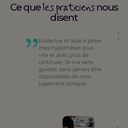
les praticiens
Ce que
nous
disent
es
té,
Evidence m’aide à poser
me,
mes hypothèses plus
vite et avec plus de
des
certitude. Je me sens
guidée, sans jamais être
dépossédée de mon
jugement clinique.