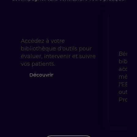
Essentielle
Pra
Gui
59 €
/mois
Accédez à votre
à partir 
bibliothèque d'outils pour
Bénéfi
évaluer, intervenir et suivre
biblio
vos patients.
accom
Découvrir
méthod
l'EBP 
outils
Prody
Déc