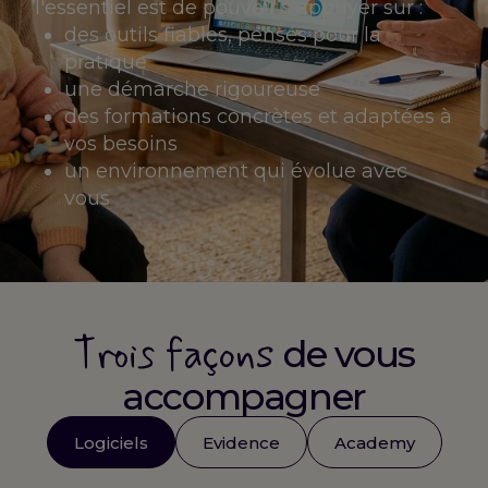
l'essentiel est de pouvoir s'appuyer sur :
des outils fiables, pensés pour la
pratique
une démarche rigoureuse
des formations concrètes et adaptées à
vos besoins
un environnement qui évolue avec
vous
Trois façons
de vous
accompagner
Logiciels
Evidence
Academy