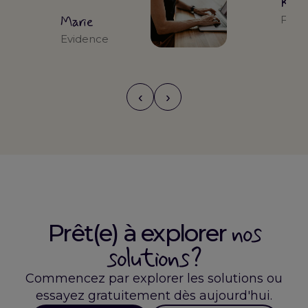
Kari
Marie
Form
Evidence
‹
›
nos
Prêt(e) à explorer
solutions ?
Commencez par explorer les solutions ou
essayez gratuitement dès aujourd'hui.