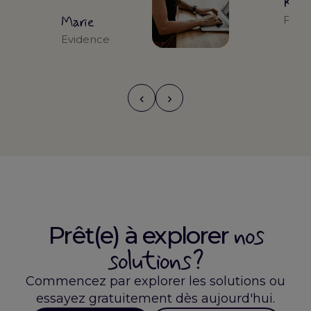
Kari
Marie
Form
Evidence
‹
›
nos
Prêt(e) à explorer
solutions ?
Commencez par explorer les solutions ou
essayez gratuitement dès aujourd'hui.