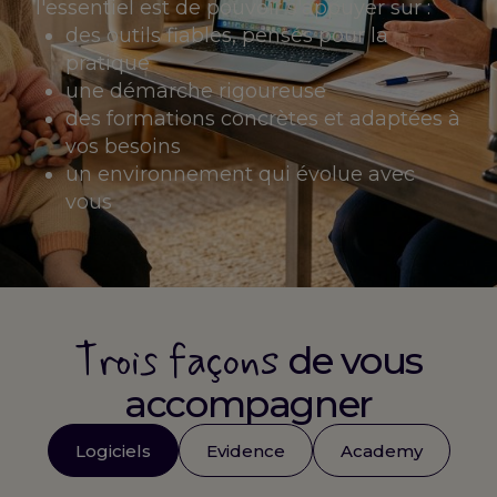
l'essentiel est de pouvoir s'appuyer sur :
des outils fiables, pensés pour la
pratique
une démarche rigoureuse
des formations concrètes et adaptées à
vos besoins
un environnement qui évolue avec
vous
Trois façons
de vous
accompagner
Logiciels
Evidence
Academy