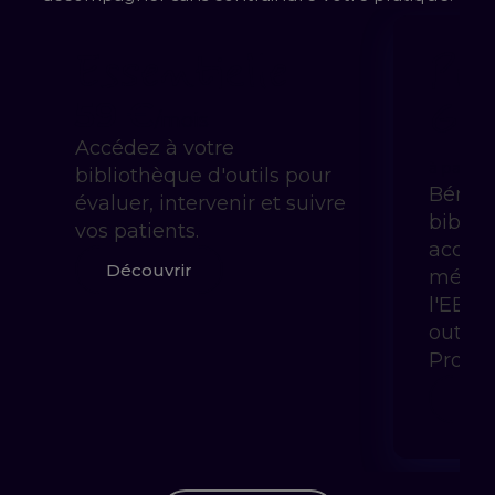
Essentielle
Pra
Gui
59 €
/mois
Accédez à votre
à partir 
bibliothèque d'outils pour
Bénéfi
évaluer, intervenir et suivre
biblio
vos patients.
accom
Découvrir
méthod
l'EBP 
outils
Prody
Déc