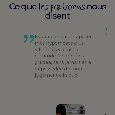
les praticiens
Ce que
nous
disent
es
té,
Evidence m’aide à poser
me,
mes hypothèses plus
vite et avec plus de
des
certitude. Je me sens
guidée, sans jamais être
dépossédée de mon
jugement clinique.