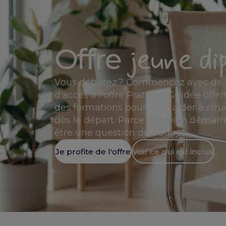
jeune di
Offre
Vous débutez ? Commencez avec de b
d'accès à l'offre Pratique Guidée offert
des formations pour vous aider à stru
dès le départ. Parce que bien démarre
être une question de budget.
Je profite de l'offre
Voir ce qui est inclus