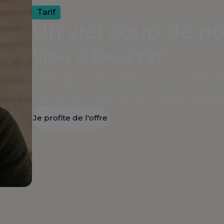
Tarif
Un vrai coup de p
bien démarrer
Après les 6 mois offerts : 79 €/mois, sans
moins de 3 € par jour pour continuer à accé
ressources et votre environnement de prat
Je profite de l'offre