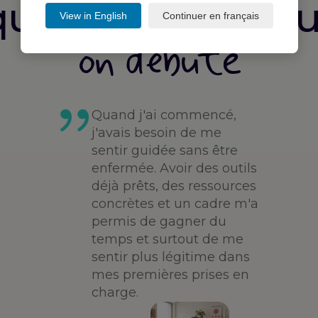
que ça change q
View in English
Continuer en français
on débute
Quand j'ai commencé,
j'avais besoin de me
sentir guidée sans être
enfermée. Avoir des outils
déjà prêts, des ressources
concrètes et un cadre m'a
permis de gagner du
temps et surtout de me
sentir plus légitime dans
mes premières prises en
charge.