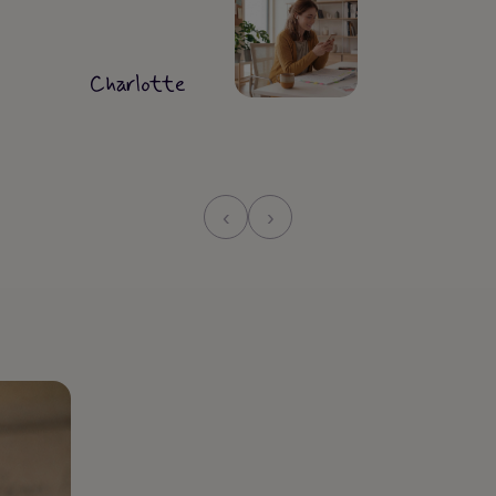
Charlotte
‹
›