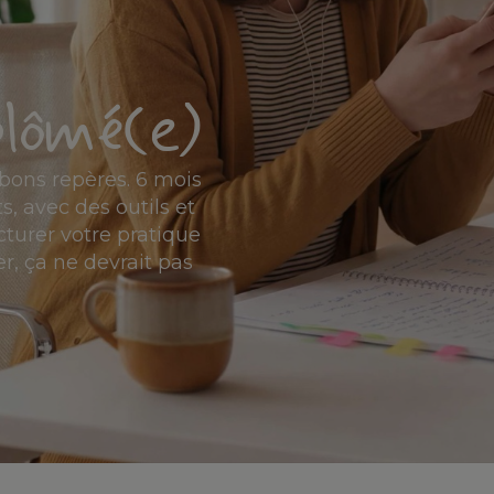
plômé(e)
ons repères. 6 mois
s, avec des outils et
cturer votre pratique
r, ça ne devrait pas