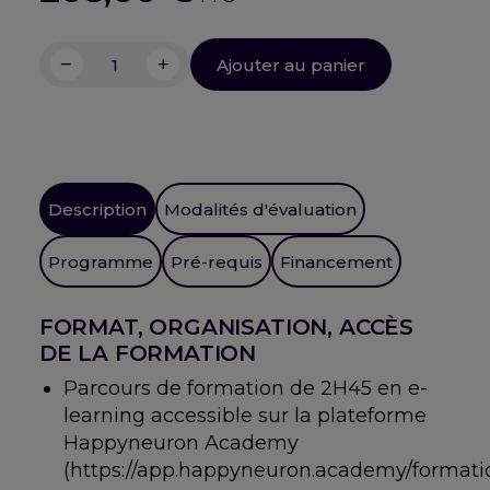
−
+
Ajouter au panier
quantité
de
Phonologie(s)
dans
les
TSapp-
Description
Modalités d'évaluation
LE
Programme
Pré-requis
Financement
FORMAT, ORGANISATION, ACCÈS
DE LA FORMATION
Parcours de formation de 2H45 en e-
learning accessible sur la plateforme
Happyneuron Academy
(https://app.happyneuron.academy/formatio