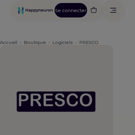
Aller
au
Se connecter
contenu
Accueil
›
Boutique
›
Logiciels
›
PRESCO