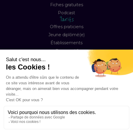
Fiches gratuites
Podcast
Tarifs
Offres praticiens
Jeune diplômé(e)
Établissements
Comparatif
Entreprise
À propos
Notre mission
Contact
FAQ
Copyright © 2026 Happyneuron, Tous droits réservés
Mentions légales
Préférences Cookies
Conditions de ventes & abonnement
Accessibilité