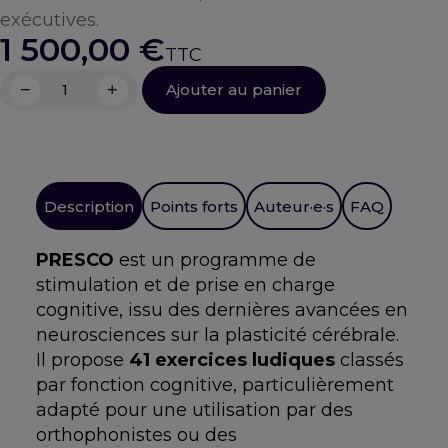
exécutives.
1 500,00
€
−
+
Ajouter au panier
quantité
de
PRESCO
Description
Points forts
Auteur·e·s
FAQ
PRESCO
est un
programme de
stimulation et de prise
en charge
cognitive, issu des
dernières avancées en
neurosciences sur la plasticité
cérébrale.
Il propose
41 exercices ludiques
classés
par
fonction cognitive,
particulièrement
adapté pour une
utilisation par des
orthophonistes ou
des