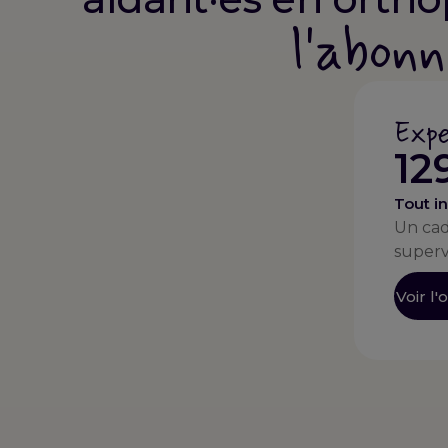
l'abon
Expe
12
Tout i
Un cad
supervi
Voir l'