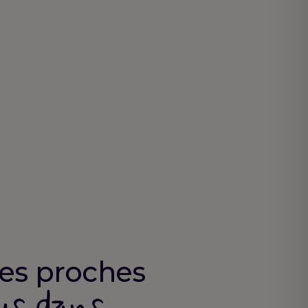
 les proches
us dans