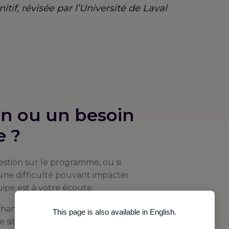
f, révisée par l’Université de Laval
on ou un besoin
e ?
estion sur le programme, ou si
ne difficulté pouvant impacter
ipe est à votre écoute.
échanger avec vous et de vous
This page is also available in English.
 situation et à vos besoins.