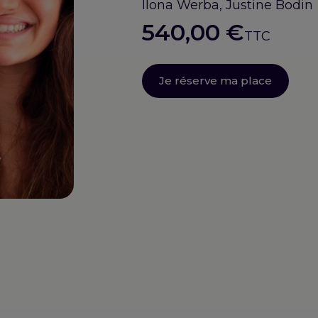
Ilona Werba, Justine Bodin
540,00
€
TTC
Je réserve ma place