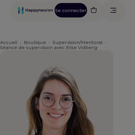
Aller
au
Se connecter
contenu
Accueil
›
Boutique
›
Supervision/Mentorat
›
Séance de supervision avec Elise Vidberg