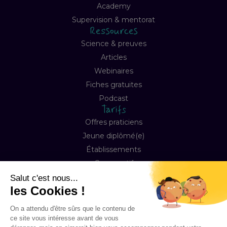
Academy
Supervision & mentorat
Ressources
Science & preuves
Articles
Webinaires
Fiches gratuites
Podcast
Tarifs
Offres praticiens
Jeune diplômé(e)
Établissements
Comparatif
Entreprise
À propos
Notre mission
Contact