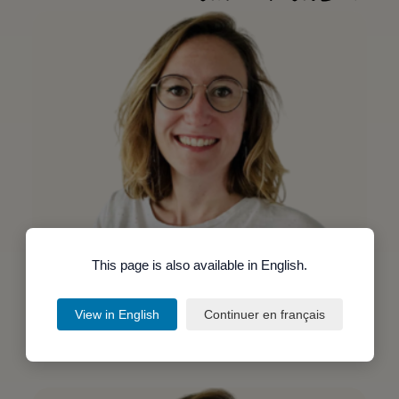
This page is also available in English.
Séance de mentorat avec Aurore
Bottard
60,00
€
View in English
Continuer en français
Découvrir