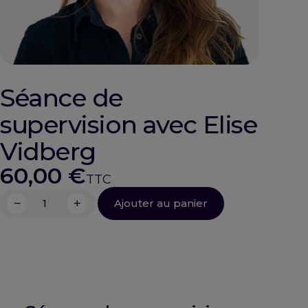
Séance de
supervision avec Elise
Vidberg
60,00
€
−
+
Ajouter au panier
quantité
de
Séance
de
supervision
avec
Elise