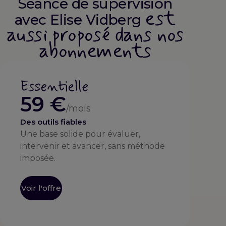
Séance de supervision
Vidberg
est
avec Elise Vidberg
aussi proposé dans nos
abonnements
Essentielle
59 €
/mois
Des outils fiables
Une base solide pour évaluer,
intervenir et avancer, sans méthode
imposée.
Voir l'offre