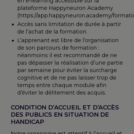
en e-learning accessible sur la
0-
plateforme Happyneuron Academy
1
(https://app.happyneuron.academy/formatio
an
Accès sans limitation de durée à partir
de l’achat de la formation.
L’apprenant est libre de l’organisation
de son parcours de formation :
néanmoins il est recommandé de ne
pas dépasser la réalisation d’une partie
par semaine pour éviter la surcharge
cognitive et de ne pas laisser trop de
temps entre chaque module afin
d’éviter le délitement des acquis.
CONDITION D’ACCUEIL ET D’ACCÈS
DES PUBLICS EN SITUATION DE
HANDICAP
Notre organisme est attentif à l’accueil et