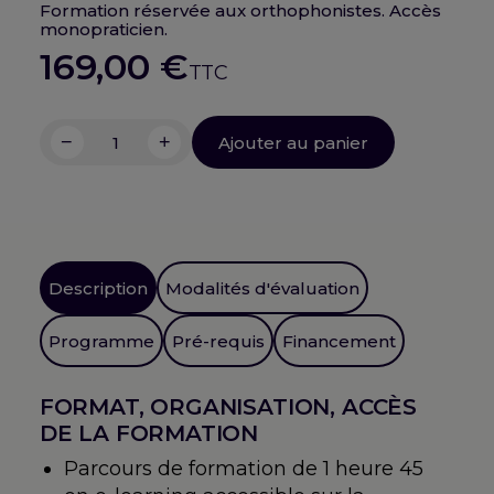
Formation réservée aux orthophonistes. Accès
monopraticien.
169,00
€
TTC
−
+
Ajouter au panier
quantité
de
Troubles
alimentaires
pédiatriques
:
Description
Modalités d'évaluation
Bilan
et
Programme
Pré-requis
Financement
prise
en
FORMAT, ORGANISATION, ACCÈS
soins
DE LA FORMATION
du
jeune
Parcours de formation de 1 heure 45
enfant