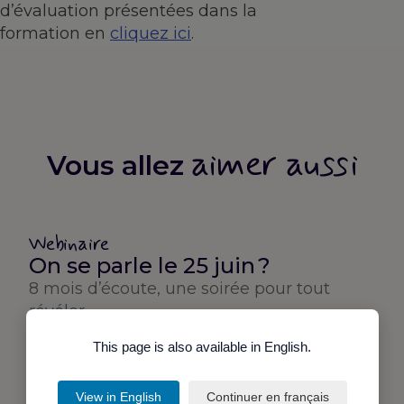
d’évaluation présentées dans la
formation en
cliquez ici
.
aimer aussi
Vous allez
Webinaire
On se parle le 25 juin ?
8 mois d’écoute, une soirée pour tout
révéler
25 juin 2026
1h30
This page is also available in English.
Voir le replay
View in English
Continuer en français