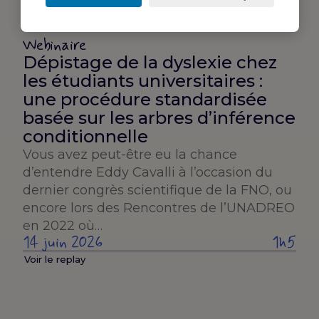
Webinaire
Dépistage de la dyslexie chez
les étudiants universitaires :
une procédure standardisée
basée sur les arbres d’inférence
conditionnelle
Vous avez peut-être eu la chance
d’entendre Eddy Cavalli à l’occasion du
dernier congrès scientifique de la FNO, ou
encore lors des Rencontres de l’UNADREO
en 2022 où…
14 juin 2026
1h5
Voir le replay