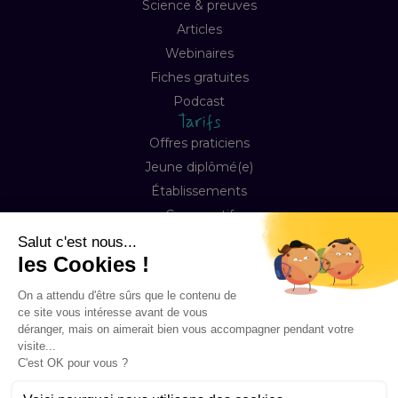
Science & preuves
Articles
Webinaires
Fiches gratuites
Podcast
Tarifs
Offres praticiens
Jeune diplômé(e)
Établissements
Comparatif
Entreprise
À propos
Notre mission
Contact
FAQ
Copyright © 2026 Happyneuron, Tous droits réservés
Mentions légales
Préférences Cookies
Conditions de ventes & abonnement
Accessibilité