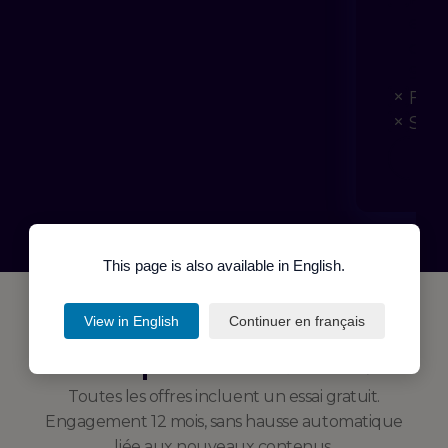
et o
opti
99 €
Form
Supe
Choi
This page is also available in English.
View in English
Continuer en français
en détail
Comparer
Toutes les offres incluent un essai gratuit.
Engagement 12 mois, sans hausse automatique
liée aux nouveaux contenus.