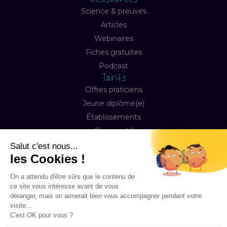
Science & preuves
Articles
Webinaires
Fiches gratuites
Podcast
Tarifs
Offres praticiens
Jeune diplômé(e)
Établissements
Comparatif
Entreprise
À propos
Notre mission
Contact
FAQ
Copyright © 2026 Happyneuron, Tous droits réservés
Mentions légales
Préférences Cookies
Conditions de ventes & abonnement
Accessibilité