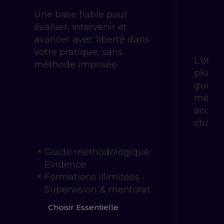
J'ai besoin de bons outils.
à partir 
Une base fiable pour
Je ve
évaluer, intervenir et
pratiq
avancer avec liberté dans
temps
votre pratique, sans
L'offr
méthode imposée.
plus l
Tous les outils
guidés
d'évaluation et de
métho
rééducation
accomp
Exercices à domicile avec
charge
@ la maison
Tout
Accès Academy
Esse
Guide méthodologique
Evid
Evidence
gui
Formations illimitées ·
EBP 
Supervision & mentorat
Neur
Choisir Essentielle
à ve
Pro