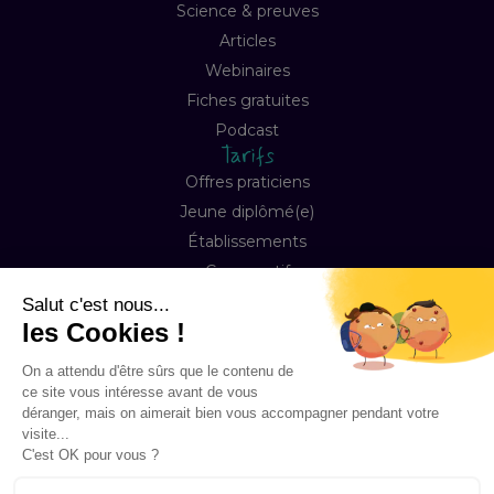
Science & preuves
Articles
Webinaires
Fiches gratuites
Podcast
Tarifs
Offres praticiens
Jeune diplômé(e)
Établissements
Comparatif
Entreprise
À propos
Notre mission
Contact
FAQ
Copyright © 2026 Happyneuron, Tous droits réservés
Mentions légales
Préférences Cookies
Conditions de ventes & abonnement
Accessibilité