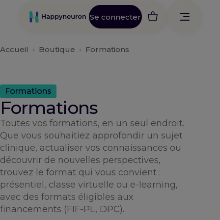
Aller
au
Se connecter
contenu
Accueil
›
Boutique
›
Formations
Formations
Formations
Toutes vos formations, en un seul endroit.
Que vous souhaitiez approfondir un sujet
clinique, actualiser vos connaissances ou
découvrir de nouvelles perspectives,
trouvez le format qui vous convient :
présentiel, classe virtuelle ou e-learning,
avec des formats éligibles aux
financements (FIF-PL, DPC).