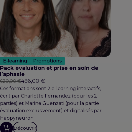
E-learning
Promotions
Pack évaluation et prise en soin de
l’aphasie
Le
Le
496,00
€
620,00
€
prix
prix
Ces formations sont 2 e-learning interactifs,
initial
actuel
écrit par Charlotte Fernandez (pour les 2
était :
est :
parties) et Marine Guenzati (pour la partie
620,00 €.
496,00 €.
évaluation exclusivement) et digitalisés par
Happyneuron.
Découvrir