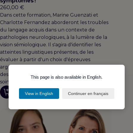
symptômes !
260,00
€
Dans cette formation, Marine Guenzati et
Charlotte Fernandez aborderont les troubles
du langage acquis dans un contexte de
pathologies neurologiques, à la lumière de la
vision sémiologique. Il s'agira d'identifier les
atteintes linguistiques présentes, de les
évaluer à partir d'un choix d'épreuves
argumenté, de poser un diganostic étayé par
des bases théoriques, d'élaborer un plan de
This page is also available in English.
soin et d'en mesurer son efficacité.
Découvrir
View in English
Continuer en français