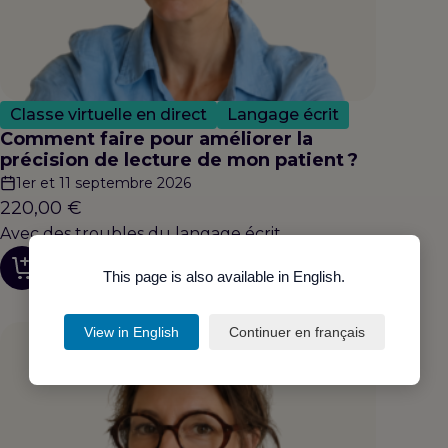
Classe virtuelle en direct
Langage écrit
Comment faire pour améliorer la
précision de lecture de mon patient ?
1er et 11 septembre 2026
220,00
€
Avec des troubles du langage écrit
Découvrir
This page is also available in English.
View in English
Continuer en français