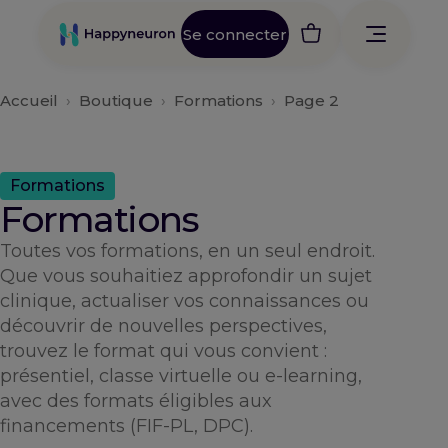
Aller
au
Se connecter
contenu
Accueil
›
Boutique
›
Formations
›
Page 2
Formations
Formations
Toutes vos formations, en un seul endroit.
Que vous souhaitiez approfondir un sujet
clinique, actualiser vos connaissances ou
découvrir de nouvelles perspectives,
trouvez le format qui vous convient :
présentiel, classe virtuelle ou e-learning,
avec des formats éligibles aux
financements (FIF-PL, DPC).