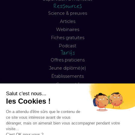
Ressources
Science & preuves
Articles
Webinaires
Fiches gratuites
Podcast
Tarifs
Offres praticiens
Jeune diplômé(e)
Établissements
Comparatif
Entreprise
À propos
Notre mission
Contact
FAQ
Copyright © 2026 Happyneuron, Tous droits réservés
Mentions légales
Préférences Cookies