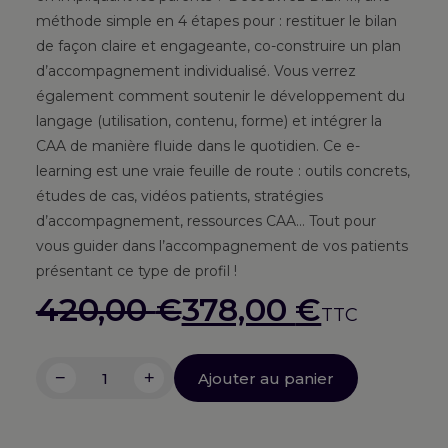
méthode simple en 4 étapes pour : restituer le bilan
de façon claire et engageante, co-construire un plan
d’accompagnement individualisé. Vous verrez
également comment soutenir le développement du
langage (utilisation, contenu, forme) et intégrer la
CAA de manière fluide dans le quotidien. Ce e-
learning est une vraie feuille de route : outils concrets,
études de cas, vidéos patients, stratégies
d’accompagnement, ressources CAA… Tout pour
vous guider dans l’accompagnement de vos patients
présentant ce type de profil !
Le
Le
420,00
€
378,00
€
TTC
prix
prix
−
+
Ajouter au panier
quantité
initial
actuel
de
Pack