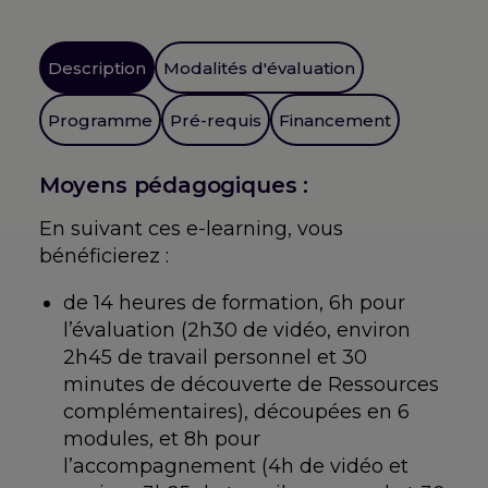
était :
est :
:
Evaluation
et
420,00 €.
378,00 €.
Description
Modalités d'évaluation
accompagnement
du
Programme
Pré-requis
Financement
patient
avec
Moyens pédagogiques :
besoin
complexe
En suivant ces e-learning, vous
en
bénéficierez :
communication
de 14 heures de formation, 6h pour
l’évaluation (2h30 de vidéo, environ
2h45 de travail personnel et 30
minutes de découverte de Ressources
complémentaires), découpées en 6
modules, et 8h pour
l’accompagnement (4h de vidéo et