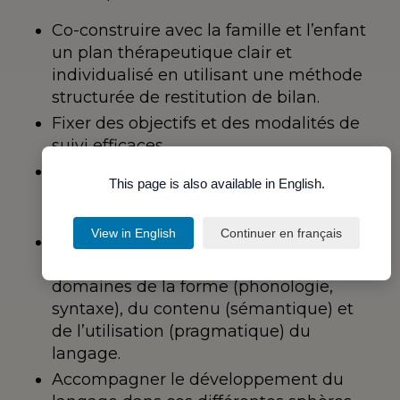
Co-construire avec la famille et l’enfant
un plan thérapeutique clair et
individualisé en utilisant une méthode
structurée de restitution de bilan.
Fixer des objectifs et des modalités de
suivi efficaces
Impliquer les parents dès le départ
This page is also available in English.
dans une démarche bienveillante et
structurée
View in English
Continuer en français
Mettre en œuvre des stratégies
d’accompagnement ciblées sur les
domaines de la forme (phonologie,
syntaxe), du contenu (sémantique) et
de l’utilisation (pragmatique) du
langage.
Accompagner le développement du