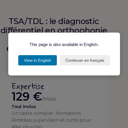
TSA/TDL : le diagnostic
différentiel en orthophonie
chez les jeunes enfants
est aussi inclus dans
This page is also available in English.
l'abonnement
View in English
Continuer en français
Expertise
Expertise
129 €
/mois
Tout inclus
Un cadre complet : formations
illimitées, supervision et outils pour
aller plus loin.