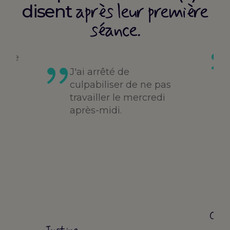
après leur première
disent
séance.
faire
je
J'ai arrêté de
s
culpabiliser de ne pas
travailler le mercredi
après-midi.
Cori