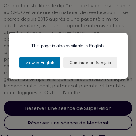
Orthophoniste libérale diplômée de Lyon, enseignante
au CFUO et auteure de matériel de rééducation, Élise
exerce depuis 2015 auprès d'une patientèle mixte
adultes/enfants, avec une approche intensive et des
objectifs ciblés à court terme. Passionnée
d'organisation et de développement personnel, elle a
construit au fil des années une pratique sur-mesure —
This page is also available in English.
semaines sans trous, finances lissées, équilibre
pro/perso assumé — et accompagne aujourd'hui ses
View in English
Continuer en français
collègues pour en faire autant. Elle propose du
mentorat sur la création d'activité, l'organisation et la
gestion du temps, ainsi que de la supervision clinique en
langage oral et écrit, partenariat parental et troubles
neurologiques et ORL de l'adulte.
Réserver une séance de Supervision
Réserver une séance de Mentorat