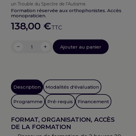
un Trouble du Spectre de l’Autisme.
Formation réservée aux orthophonistes. Accès
monopraticien.
138,00
€
TTC
−
+
Ajouter au panier
quantité
de
B-
A
ba
du
Description
Modalités d'évaluation
bilan
orthophonique
Programme
Pré-requis
Financement
de
l'enfant
FORMAT, ORGANISATION, ACCÈS
TSA
DE LA FORMATION
(ou
avec