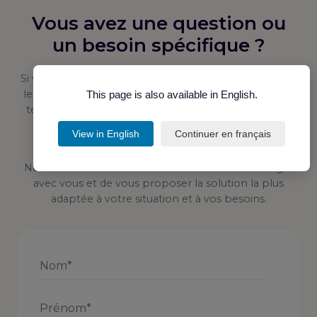
Vous avez une question ou
un besoin spécifique ?
Si vous avez une attente particulière, une question sur
le programme, ou si vous rencontrez une contrainte
This page is also available in English.
technique ou une difficulté pouvant impacter votre
parcours de formation, notre équipe est à votre
View in English
Continuer en français
écoute.
Nous vous invitons à nous contacter afin d’échanger
avec vous et de vous proposer la solution la plus
adaptée à votre situation et à vos besoins.