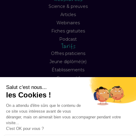
Science & preuves
Articles
Webinaires
Fiches gratuites
Podcast
Tarifs
Offres praticiens
Jeune diplômé(e)
Établissements
Comparatif
Entreprise
À propos
Notre mission
Contact
FAQ
Copyright © 2026 Happyneuron, Tous droits réservés
Mentions légales
Préférences Cookies
Conditions de ventes & abonnement
Accessibilité