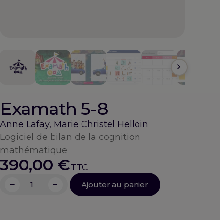
Examath 5-8
Anne Lafay, Marie Christel Helloin
Logiciel de bilan de la cognition
mathématique
390,00
€
−
+
Ajouter au panier
quantité
de
Examath