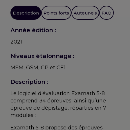
5-
8
Description
Points forts
Auteur·e·s
FAQ
Année édition :
2021
Niveaux étalonnage :
MSM, GSM, CP et CE1.
Description :
Le logiciel d’évaluation Examath 5-8
comprend 34 épreuves, ainsi qu’une
épreuve de dépistage, réparties en 7
modules :
Examath 5-8 propose des épreuves