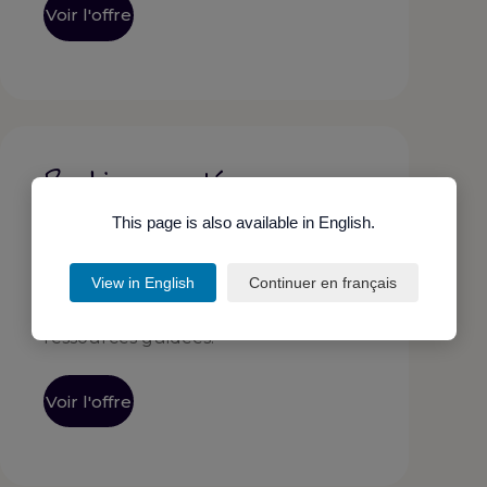
Voir l'offre
Pratique guidée
79 €
This page is also available in English.
/mois
Pour gagner du temps
View in English
Continuer en français
Optimisez votre pratique avec des
protocoles, des repères et des
ressources guidées.
Voir l'offre