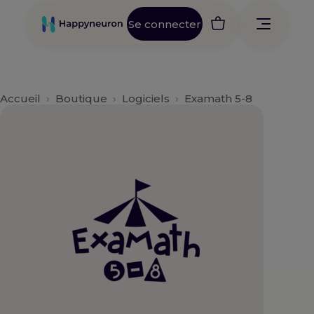
Aller
au
Se connecter
contenu
Accueil
›
Boutique
›
Logiciels
›
Examath 5-8