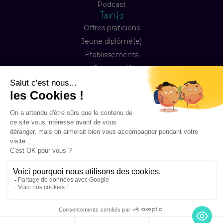
Podcast
Tarifs
Offres praticiens
Jeune diplômé(e)
Établissements
Comparatif
Entreprise
À propos
Notre mission
Contact
FAQ
Copyright © 2026 Happyneuron, Tous droits réservés
Mentions légales
Préférences Cookies
Conditions de ventes & abonnement
Accessibilité
La certification Qualité a été délivrée au titre de la catégorie :
Actions de Formation