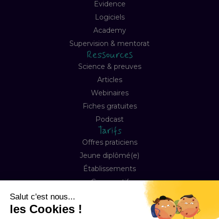
Evidence
Logiciels
Academy
Supervision & mentorat
Ressources
Science & preuves
Articles
Webinaires
Fiches gratuites
Podcast
Tarifs
Offres praticiens
Jeune diplômé(e)
Établissements
Comparatif
Entreprise
À propos
Notre mission