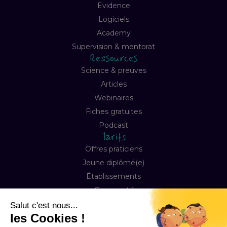
Evidence
Logiciels
Academy
Supervision & mentorat
Ressources
Science & preuves
Articles
Webinaires
Fiches gratuites
Podcast
Tarifs
Offres praticiens
Jeune diplômé(e)
Établissements
Comparatif
Entreprise
À propos