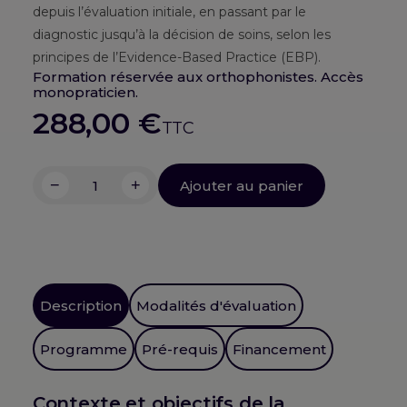
depuis l’évaluation initiale, en passant par le
diagnostic jusqu’à la décision de soins, selon les
principes de l’Evidence-Based Practice (EBP).
Formation réservée aux orthophonistes. Accès
monopraticien.
288,00
€
TTC
−
+
Ajouter au panier
quantité
de
L'apprentissage
de
la
lecture
Description
Modalités d'évaluation
labiale
auprès
Programme
Pré-requis
Financement
de
patients
Contexte et objectifs de la
déficients